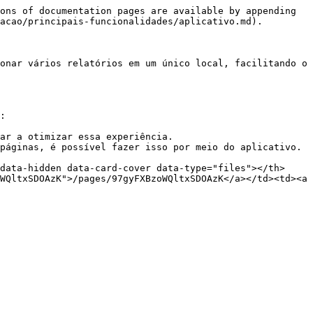
ons of documentation pages are available by appending 
acao/principais-funcionalidades/aplicativo.md).

onar vários relatórios em um único local, facilitando o 
:

ar a otimizar essa experiência.

páginas, é possível fazer isso por meio do aplicativo.

data-hidden data-card-cover data-type="files"></th>
WQltxSDOAzK">/pages/97gyFXBzoWQltxSDOAzK</a></td><td><a 