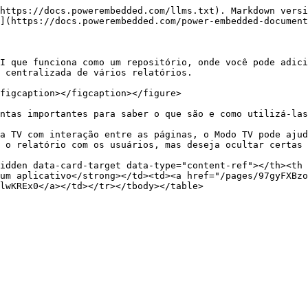
https://docs.powerembedded.com/llms.txt). Markdown versi
](https://docs.powerembedded.com/power-embedded-document
I que funciona como um repositório, onde você pode adici
 centralizada de vários relatórios.

figcaption></figcaption></figure>

ntas importantes para saber o que são e como utilizá-las
a TV com interação entre as páginas, o Modo TV pode ajud
 o relatório com os usuários, mas deseja ocultar certas 
idden data-card-target data-type="content-ref"></th><th 
um aplicativo</strong></td><td><a href="/pages/97gyFXBzo