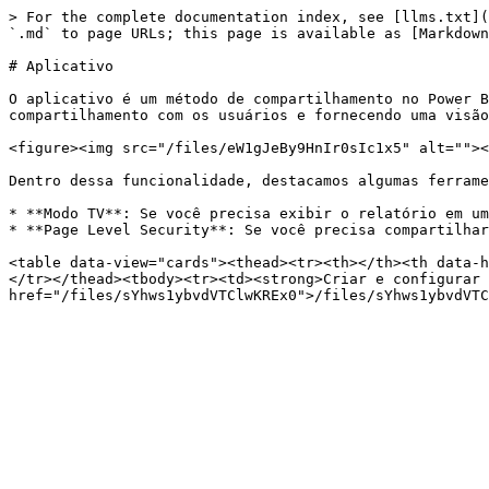
> For the complete documentation index, see [llms.txt](
`.md` to page URLs; this page is available as [Markdown
# Aplicativo

O aplicativo é um método de compartilhamento no Power B
compartilhamento com os usuários e fornecendo uma visão
<figure><img src="/files/eW1gJeBy9HnIr0sIc1x5" alt=""><
Dentro dessa funcionalidade, destacamos algumas ferrame
* **Modo TV**: Se você precisa exibir o relatório em um
* **Page Level Security**: Se você precisa compartilhar
<table data-view="cards"><thead><tr><th></th><th data-h
</tr></thead><tbody><tr><td><strong>Criar e configurar 