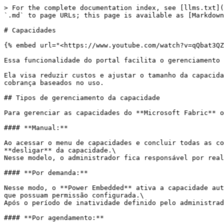
> For the complete documentation index, see [llms.txt](
`.md` to page URLs; this page is available as [Markdown
# Capacidades

{% embed url="<https://www.youtube.com/watch?v=qQbat3QZ
Essa funcionalidade do portal facilita o gerenciamento 
Ela visa reduzir custos e ajustar o tamanho da capacida
cobrança baseados no uso.

## Tipos de gerenciamento da capacidade

Para gerenciar as capacidades do **Microsoft Fabric** o
#### **Manual:**

Ao acessar o menu de capacidades e concluir todas as co
**desligar** da capacidade.\

Nesse modelo, o administrador fica responsável por real
#### **Por demanda:**

Nesse modo, o **Power Embedded** ativa a capacidade aut
que possuam permissão configurada.\

Após o período de inatividade definido pelo administrad
#### **Por agendamento:**
