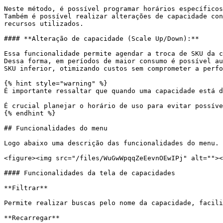
Neste método, é possível programar horários específicos
Também é possível realizar alterações de capacidade con
recursos utilizados.

#### **Alteração de capacidade (Scale Up/Down):**

Essa funcionalidade permite agendar a troca de SKU da c
Dessa forma, em períodos de maior consumo é possível au
SKU inferior, otimizando custos sem comprometer a perfo
{% hint style="warning" %}

É importante ressaltar que quando uma capacidade está d
É crucial planejar o horário de uso para evitar possíve
{% endhint %}

## Funcionalidades do menu

Logo abaixo uma descrição das funcionalidades do menu.

<figure><img src="/files/WuGwWpqqZeEevnOEwIPj" alt=""><
#### Funcionalidades da tela de capacidades

**Filtrar**

Permite realizar buscas pelo nome da capacidade, facili
**Recarregar**
