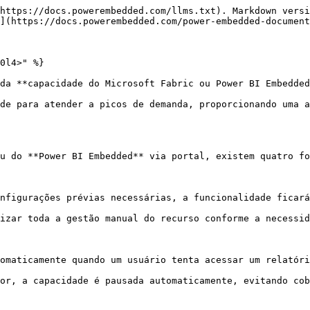
https://docs.powerembedded.com/llms.txt). Markdown versi
](https://docs.powerembedded.com/power-embedded-document
0l4>" %}

da **capacidade do Microsoft Fabric ou Power BI Embedded
de para atender a picos de demanda, proporcionando uma a
u do **Power BI Embedded** via portal, existem quatro fo
nfigurações prévias necessárias, a funcionalidade ficará
izar toda a gestão manual do recurso conforme a necessid
omaticamente quando um usuário tenta acessar um relatóri
or, a capacidade é pausada automaticamente, evitando cob